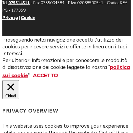
Tel
075514511
- Fax 0755004584 - P.Iva 02068500541 - Codice REA
PG - 177359
Privacy
|
Cookie
Proseguendo nella navigazione accetti l'utilizzo dei
cookies per ricevere servizi e offerte in linea con i tuoi
interessi.
Per ulteriori informazioni e per conoscere le modalità
di disattivazione dei cookie leggete la nostra "
politica
sui cookie
".
ACCETTO
Chiudi
PRIVACY OVERVIEW
This website uses cookies to improve your experience
while you navigate through the website. Out of these