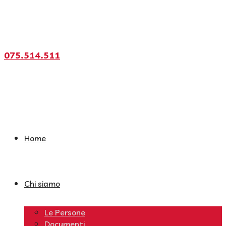
075.514.511
Home
Chi siamo
Le Persone
Documenti