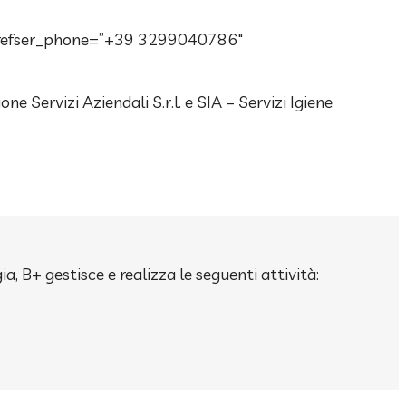
i” refser_phone=”+39 3299040786″
e Servizi Aziendali S.r.l. e SIA – Servizi Igiene
a, B+ gestisce e realizza le seguenti attività: