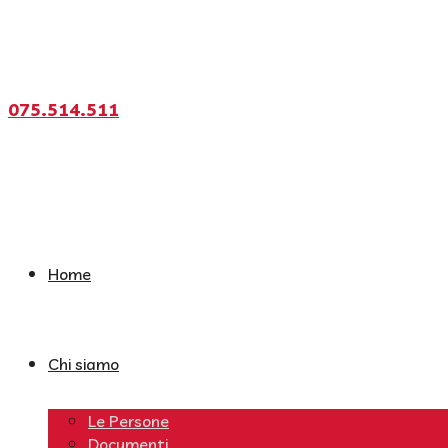
075.514.511
Home
Chi siamo
Le Persone
Documenti