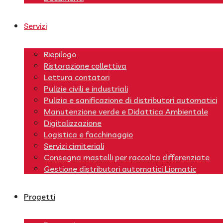
Servizi
Riepilogo
Ristorazione collettiva
Lettura contatori
Pulizie civili e industriali
Pulizia e sanificazione di distributori automatici
Manutenzione verde e Didattica Ambientale
Digitalizzazione
Logistica e facchinaggio
Servizi cimiteriali
Consegna mastelli per raccolta differenziate
Gestione distributori automatici Liomatic
Progetti